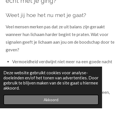
écht met je ging?
Weet jij hoe het nu met je gaat?
Veel mensen merken pas dat ze uit balans zijn geraakt
wanneer hun lichaam harder begint te praten. Wat voor
signalen geeft je lichaam aan jou om de boodschap door te
geven?
Vermoeidheid verdwijnt niet meer na een goede nacht
slapen.
Deze website gebruikt cookies voor analyse-
Emoties komen sneller bij je binnen.
doeleinden en/of het tonen van advertenties. Door
gebruik te blijven maken van de site gaat u hiermee
Kleine dingen kosten ineens veel energie.
akkoord.
Je bent voortdurend bezig bent met alles om je heen,
behalve met jezelf.
Akkoord
Toch ontstaat disbalans meestal niet van de ene op de andere
dag. Jouw lichaam heeft al vaker gesproken met kleine