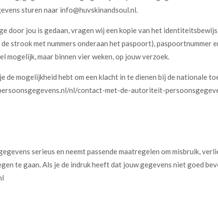
evens sturen naar info@huvskinandsoul.nl.
age door jou is gedaan, vragen wij een kopie van het identiteitsbewij
, de strook met nummers onderaan het paspoort), paspoortnummer e
l mogelijk, maar binnen vier weken, op jouw verzoek.
 je de mogelijkheid hebt om een klacht in te dienen bij de nationale
eitpersoonsgegevens.nl/nl/contact-met-de-autoriteit-persoonsgegev
gegevens serieus en neemt passende maatregelen om misbruik, ver
n te gaan. Als je de indruk heeft dat jouw gegevens niet goed beveil
nl