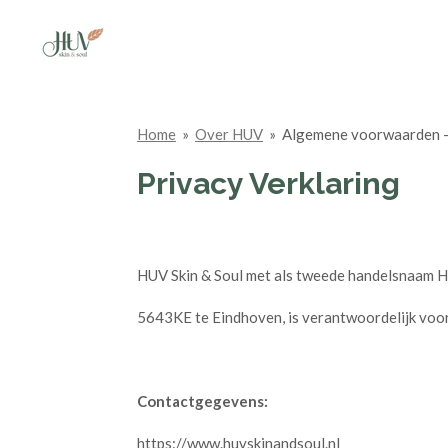
Ga
direct
naar
de
hoofdinhoud
Home
»
Over HUV
»
Algemene voorwaarden - 
Privacy Verklaring
HUV Skin & Soul met als tweede handelsnaam H
5643KE te Eindhoven, is verantwoordelijk voo
Contactgegevens:
https://www.huvskinandsoul.nl