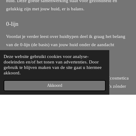
huid. Deze goede samenwerking staat voor gezondheid en
gelukkig zijn met jouw huid, er is balans.
0-lijn
Voordat je verder leest over huidtypen deel ik graag het belang
van de 0-lijn (de basis) van jouw huid onder de aandacht
brengen.
Deze website gebruikt cookies voor analyse-
doeleinden en/of het tonen van advertenties. Door
De 0-lijn staat voor:
gebruik te blijven maken van de site gaat u hiermee
akkoord.
Het huidtype zonder inmenging van zware cosmetica (cosmetica
Akkoord
met veel actieve ingrediënten), of indien mogelijk, zelfs zónder
enige inmenging van cosmetica. Want daar worden
boodschappen vanuit de huid aan jou met je gedeeld.
Wi je zelf terug naar de 0-lijn met jouw huid? Download de
gratis gids!