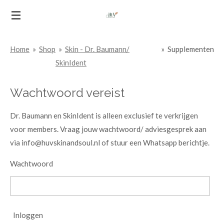
Ga
direct
naar
Home
»
Shop
»
Skin - Dr. Baumann/
»
Supplementen
de
SkinIdent
hoofdinhoud
Wachtwoord vereist
Dr. Baumann en SkinIdent is alleen exclusief te verkrijgen
voor members. Vraag jouw wachtwoord/ adviesgesprek aan
via info@huvskinandsoul.nl of stuur een Whatsapp berichtje.
Wachtwoord
Inloggen