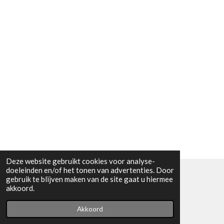
Deze website gebruikt cookies voor analyse-
doeleinden en/of het tonen van advertenties. Door
gebruik te blijven maken van de site gaat u hiermee
© 2024 - 2026 HUV Skin and Soul
akkoord.
Powered by
JouwWeb
Akkoord