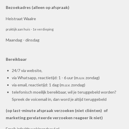
Bezoekadres (alleen op afspraak)
Heistraat Waalre
praktijk aan huis - 1e verdieping
Maandag - dinsdag
Bereikbaar
24/7 via website,
via Whatsapp, reactietijd: 1 - 6 uur (m.u.v. zondag)
via email, reactietijd: 1 dag (m.u.v. zondag)
telefonisch moeilijk bereikbaar, wil je teruggebeld worden?
Spreek de voicemail in, dan word je altijd teruggebeld
(op last-minute afspraak verzoeken (niet
cliënten
) of
marketing gerelateerde verzoeken reageer ik niet)
Email:
info@huvskinandsoul.nl