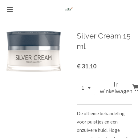
Ga
direct
naar
de
Silver Cream 15
hoofdinhoud
ml
€ 31,10
In
winkelwagen
De ultieme behandeling
voor puistjes en een
onzuivere huid. Hoge