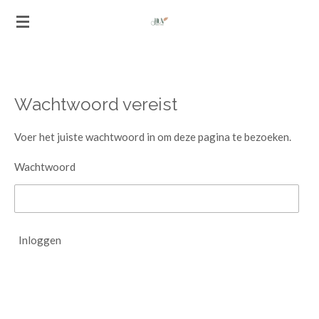
Ga
direct
naar
de
hoofdinhoud
Wachtwoord vereist
Voer het juiste wachtwoord in om deze pagina te bezoeken.
Wachtwoord
Inloggen