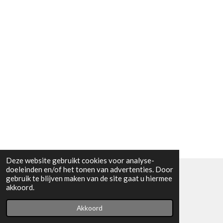
Deze website gebruikt cookies voor analyse-
doeleinden en/of het tonen van advertenties. Door
gebruik te blijven maken van de site gaat u hiermee
© 2024 - 2026 HUV Skin and Soul
akkoord.
Powered by
JouwWeb
Akkoord