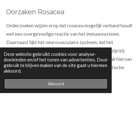
Oorzaken Rosacea
Onderzoeken wijzen erop dat rosacea mogelijk verband houdt
met een overgevoelige reactie van het immuunsysteem.
Daarnaast lijkt het neurovasculaire systeem, dat het
zenuwstelsel en de bloedvaten omvat, ontregeld te zijn bij
Deze website gebruikt cookies voor analyse-
mensen met deze huidaandoening. De exacte oorzaak hiervan
doeleinden en/of het tonen van advertenties. Door
gebruik te blijven maken van de site gaat u hiermee
is nog niet bekend, maar er wordt vermoed dat genetische
akkoord.
factoren een rol spelen.
Akkoord
Demodexmijt
In de afgelopen jaren is er meer aandacht gekomen voor de
mogelijke rol van de demodexmijt bij rosacea. Deze huidmijt is
bij iedereen op de huid aanwezig, maar komt in grotere
aantallen voor bij mensen met rosacea. Het is nog onduidelijk
of de overgroei van deze mijten een gevolg is van of juist