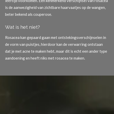
leeftijd voorkomen. Een kenmerkend verschijnsel van rosacea
is de aanwezigheid van zichtbare haarvaatjes op de wangen,
beter bekend als couperose.
Wat is het niet?
Rosacea kan gepaard gaan met ontstekingsverschijnselen in
de vorm van puistjes, hierdoor kan de verwarring ontstaan
dat je met acne te maken hebt, maar dit is echt een ander type
aandoening en heeft niks met rosacea te maken.