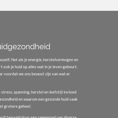
huidgezondheid
jouzelf. Net als je energie, herstelvermogen en
 ook je huid op alles wat in je leven gebeurt.
ar voordat we ons bewust zijn van wat er
tress, spanning, herstel en leefstijl invloed
gezondheid en waarom een gezonde huid vaak
het grotere geheel.
ordt bepaald door een samenspel van diverse