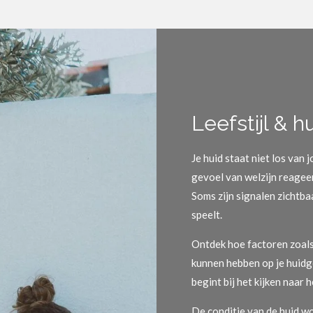
Leefstijl & 
Je huid staat niet los van 
gevoel van welzijn reageert
Soms zijn signalen zichtba
speelt.
Ontdek hoe factoren zoals s
kunnen hebben op je huid
begint bij het kijken naar 
De conditie van de huid w