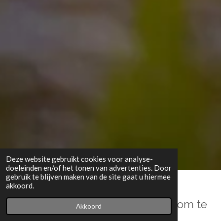
Deze website gebruikt cookies voor analyse-
doeleinden en/of het tonen van advertenties. Door
gebruik te blijven maken van de site gaat u hiermee
akkoord.
De huid is gebouwd om met zon om te
Akkoord
gaan