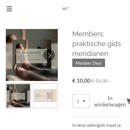
Ga
direct
naar
de
Members:
hoofdinhoud
praktische gids
meridianen
Member Deal
€ 10,00
€ 15,00
In
winkelwagen
In deze oefengids maak je