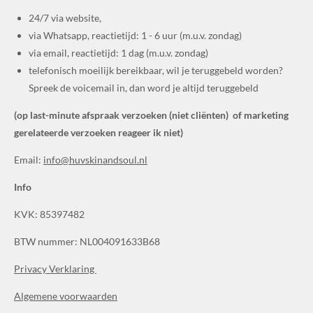
24/7 via website,
via Whatsapp, reactietijd: 1 - 6 uur (m.u.v. zondag)
via email, reactietijd: 1 dag (m.u.v. zondag)
telefonisch moeilijk bereikbaar, wil je teruggebeld worden?
Spreek de voicemail in, dan word je altijd teruggebeld
(op last-minute afspraak verzoeken (niet
cliënten
) of marketing
gerelateerde verzoeken reageer ik niet)
Email:
info@huvskinandsoul.nl
Info
KVK:
85397482
BTW nummer: NL004091633B68
Privacy Verklaring
Algemene voorwaarden