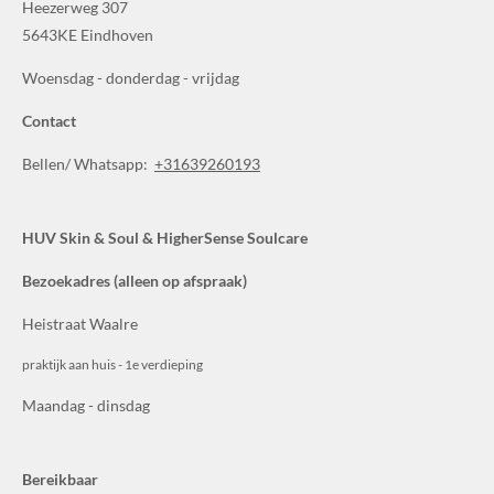
Heezerweg 307
5643KE Eindhoven
Woensdag - donderdag - vrijdag
Contact
Bellen/ Whatsapp:
+31639260193
HUV Skin & Soul
& HigherSense Soulcare
Bezoekadres (alleen op afspraak)
Heistraat Waalre
praktijk aan huis - 1e verdieping
Maandag - dinsdag
Bereikbaar