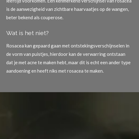
leeftijd voorkomen. Een kenmerkend verschijnsel van rosacea
is de aanwezigheid van zichtbare haarvaatjes op de wangen,
beter bekend als couperose.
Wat is het niet?
Rosacea kan gepaard gaan met ontstekingsverschijnselen in
de vorm van puistjes, hierdoor kan de verwarring ontstaan
dat je met acne te maken hebt, maar dit is echt een ander type
aandoening en heeft niks met rosacea te maken.