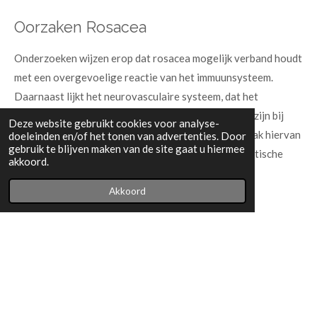
Oorzaken Rosacea
Onderzoeken wijzen erop dat rosacea mogelijk verband houdt
met een overgevoelige reactie van het immuunsysteem.
Daarnaast lijkt het neurovasculaire systeem, dat het
zenuwstelsel en de bloedvaten omvat, ontregeld te zijn bij
Deze website gebruikt cookies voor analyse-
mensen met deze huidaandoening. De exacte oorzaak hiervan
doeleinden en/of het tonen van advertenties. Door
gebruik te blijven maken van de site gaat u hiermee
is nog niet bekend, maar er wordt vermoed dat genetische
akkoord.
factoren een rol spelen.
Akkoord
Demodexmijt
In de afgelopen jaren is er meer aandacht gekomen voor de
mogelijke rol van de demodexmijt bij rosacea. Deze huidmijt is
bij iedereen op de huid aanwezig, maar komt in grotere
aantallen voor bij mensen met rosacea. Het is nog onduidelijk
of de overgroei van deze mijten een gevolg is van of juist